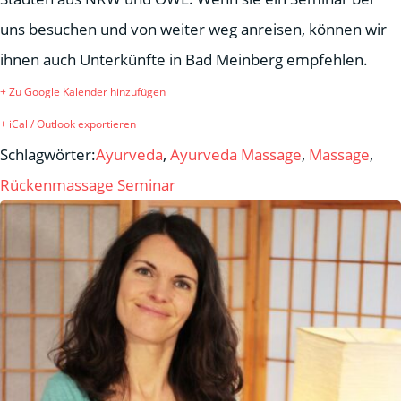
uns besuchen und von weiter weg anreisen, können wir
ihnen auch Unterkünfte in Bad Meinberg empfehlen.
+ Zu Google Kalender hinzufügen
+ iCal / Outlook exportieren
Schlagwörter:
Ayurveda
,
Ayurveda Massage
,
Massage
,
Rückenmassage Seminar