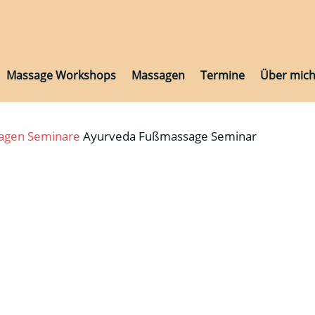
Massage Workshops
Massagen
Termine
Über mic
Massage Workshops
Massagen
Termine
Über mic
sagen
Seminare
Ayurveda Fußmassage Seminar