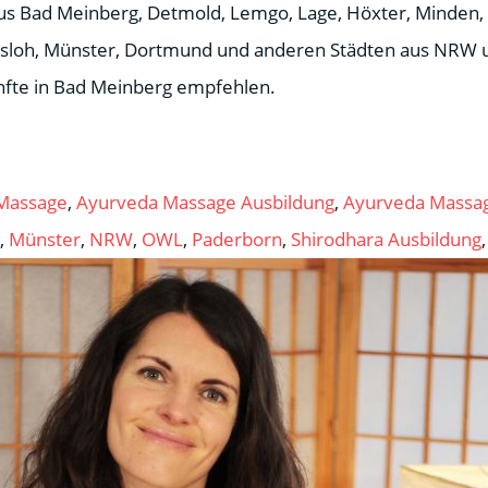
Bad Meinberg, Detmold, Lemgo, Lage, Höxter, Minden, 
tersloh, Münster, Dortmund und anderen Städten aus NRW
nfte in Bad Meinberg empfehlen.
Massage
,
Ayurveda Massage Ausbildung
,
Ayurveda Massa
,
Münster
,
NRW
,
OWL
,
Paderborn
,
Shirodhara Ausbildung